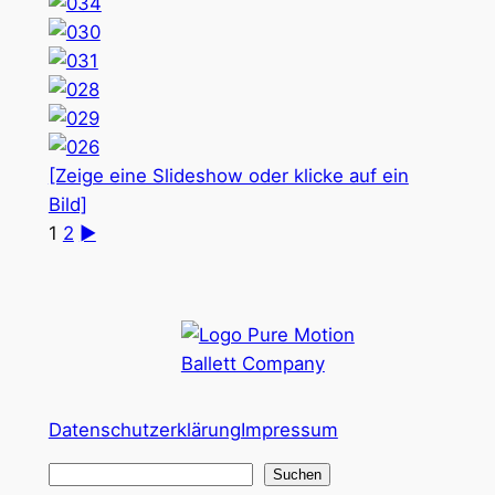
[Zeige eine Slideshow oder klicke auf ein
Bild]
1
2
►
Datenschutzerklärung
Impressum
S
Suchen