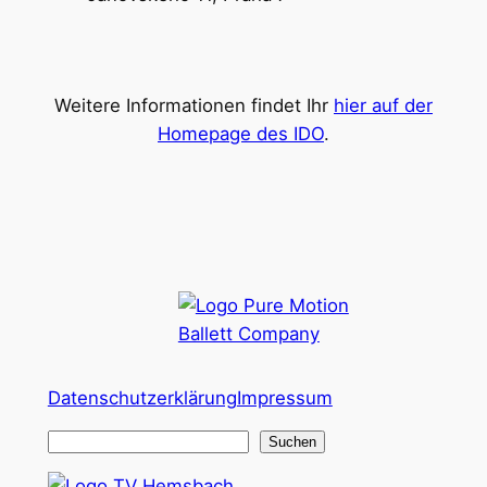
Weitere Informationen findet Ihr
hier auf der
Homepage des IDO
.
Datenschutzerklärung
Impressum
S
Suchen
u