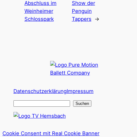
Abschluss im
Show der
Weinheimer
Penguin
Schlosspark
Tappers
→
Datenschutzerklärung
Impressum
S
Suchen
u
c
h
Cookie Consent mit Real Cookie Banner
e